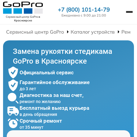
+7 (800) 101-14-79
Ежедневно с 9:00 до 21:00
Сервисный центр GoPro
в
Красноярске
Сервисный центр GoPro
Каталог устройств
Ремон
Замена рукоятки стедикама
GoPro в Красноярске
Официальный сервис
Гарантийное обслуживание
до 3 лет
Диагностика за наш счет,
ремонт по желанию
Бесплатный выезд курьера
в день обращения
Срочный ремонт
от 35 минут