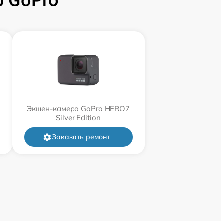
 GoPro
Экшен-камера GoPro HERO7
Silver Edition
Заказать ремонт