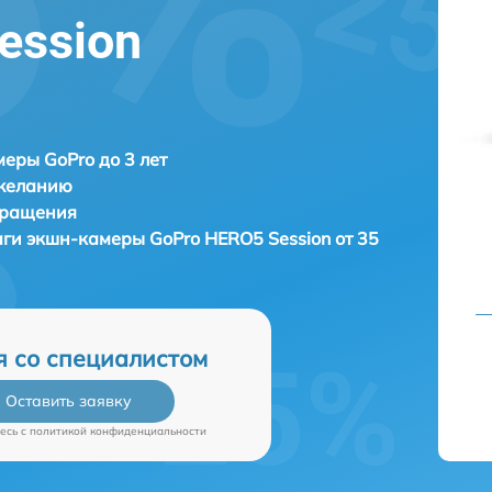
ession
еры GoPro до 3 лет
 желанию
бращения
лаги экшн-камеры
GoPro HERO5 Session от 35
я со специалистом
Оставить заявку
есь c
политикой конфиденциальности