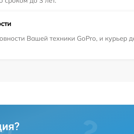
 сроком до 3 лет.
сти
овности Вашей техники GoPro, и курьер д
ция?