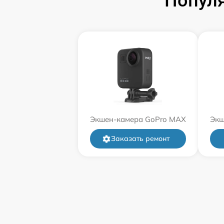
Попул
Экшен-камера GoPro MAX
Экш
Заказать ремонт