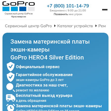
+7 (800) 101-14-79
Ежедневно с 9:00 до 21:00
Сервисный центр GoPro
в
Позвонить
мне утром
Красноярске
Сервисный центр GoPro
Каталог устройств
Ремон
Замена материнской платы
экшн-камеры
GoPro HERO4 Silver Edition
Официальный сервис
Гарантийное обслуживание
экшн-камеры GoPro до 3 лет
Диагностика за наш счет,
ремонт по желанию
Бесплатный выезд курьера
в день обращения
Замена материнской платы экшн-камеры
GoPro HERO4 Silver Edition от 35 минут