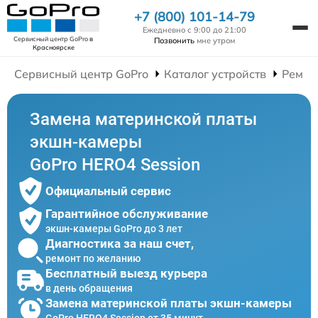
+7 (800) 101-14-79
Ежедневно с 9:00 до 21:00
Сервисный центр GoPro
в
Позвонить
мне утром
Красноярске
Сервисный центр GoPro
Каталог устройств
Ремон
Замена материнской платы
экшн-камеры
GoPro HERO4 Session
Официальный сервис
Гарантийное обслуживание
экшн-камеры GoPro до 3 лет
Диагностика за наш счет,
ремонт по желанию
Бесплатный выезд курьера
в день обращения
Замена материнской платы экшн-камеры
GoPro HERO4 Session от 35 минут